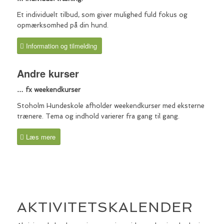
Et individuelt tilbud, som giver mulighed fuld fokus og
opmærksomhed på din hund.
Information og tilmelding
Andre kurser
… fx weekendkurser
Stoholm Hundeskole afholder weekendkurser med eksterne
trænere. Tema og indhold varierer fra gang til gang.
Læs mere
Udbytte,
Koncept
Hvad
&
AKTIVITETSKALENDER
&
Mål
Hvornår