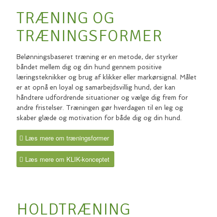
Kontakt
TRÆNING OG
Leg
Initiativ
TRÆNINGSFORMER
Kontrol
Belønningsbaseret træning er en metode, der styrker
båndet mellem dig og din hund gennem positive
læringsteknikker og brug af klikker eller markørsignal. Målet
er at opnå en loyal og samarbejdsvillig hund, der kan
håndtere udfordrende situationer og vælge dig frem for
andre fristelser. Træningen gør hverdagen til en leg og
skaber glæde og motivation for både dig og din hund.
Læs mere om træningsformer
Læs mere om KLIK-konceptet
HOLDTRÆNING