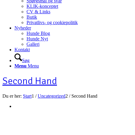
Spørgsmål og svar
KLIK-konceptet
CV & Links
Butik
Privatlivs- og cookiepolitik
Nyheder
Hunde Blog
Hunde Nyt
Galleri
Kontakt
Søg
Menu
Menu
Second Hand
Du er her:
Start
1
/
Uncategorized
2
/
Second Hand