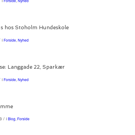
/
i
Forside
,
Nyhed
us hos Stoholm Hundeskole
/
i
Forside
,
Nyhed
se: Langgade 22, Sparkær
/
i
Forside
,
Nyhed
jemme
/
23
i
Blog
,
Forside