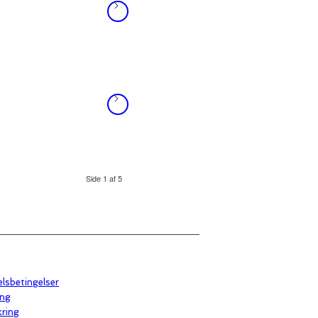
Side 1 af 5
lsbetingelser
ing
kring