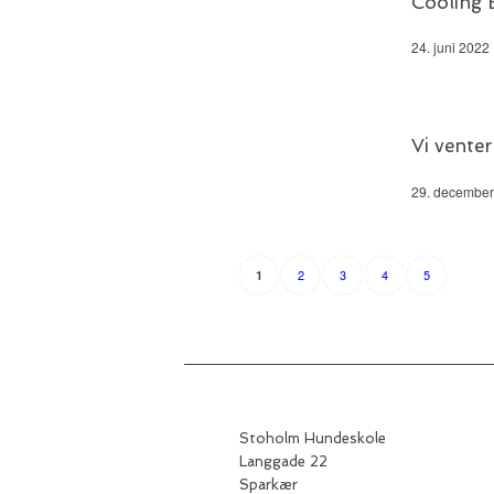
Cooling
24. juni 2022
Vi vente
29. december
2
3
4
5
1
Stoholm Hundeskole
Langgade 22
Sparkær