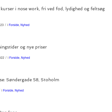
urser i nose work, fri ved fod, lydighed og feltsøg
/
023
i
Forside
,
Nyhed
ingstider og nye priser
/
022
i
Forside
,
Nyhed
se: Søndergade 58, Stoholm
/
i
Forside
,
Nyhed