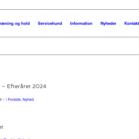
ræning og hold
Servicehund
Information
Nyheder
Kontakt
 – Efteråret 2024
/
24
i
Forside
,
Nyhed
et