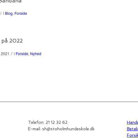
 Bandana
/
i
Blog
,
Forside
r på 2022
/
 2021
i
Forside
,
Nyhed
Telefon: 21 12 32 62
Hande
E-mail: sh@stoholmhundeskole.dk
Betal
Forsi