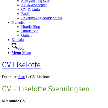
Spørgsmål og svar
KLIK-konceptet
CV & Links
Butik
Privatlivs- og cookiepolitik
Nyheder
Hunde Blog
Hunde Nyt
Galleri
Kontakt
Søg
Menu
Menu
CV Liselotte
Du er her:
Start
1
/
CV Liselotte
CV – Liselotte Svenningsen
Mit hunde CV