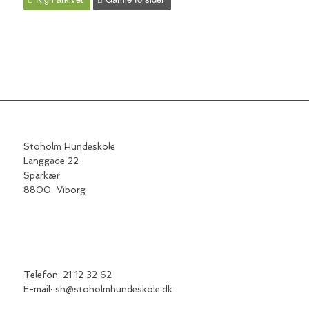
Klikkere
Hundepoter
i
is og sne
Stoholm Hundeskole
Langgade 22
Sparkær
8800 Viborg
Telefon: 21 12 32 62
E-mail: sh@stoholmhundeskole.dk