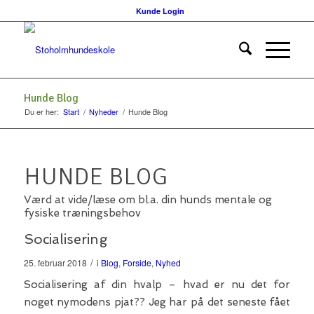
Kunde Login
Hunde Blog
Du er her:
Start
/
Nyheder
/
Hunde Blog
HUNDE BLOG
Værd at vide/læse om bl.a. din hunds mentale og
fysiske træningsbehov
Socialisering
/
25. februar 2018
i
Blog
,
Forside
,
Nyhed
Socialisering af din hvalp – hvad er nu det for
noget nymodens pjat?? Jeg har på det seneste fået